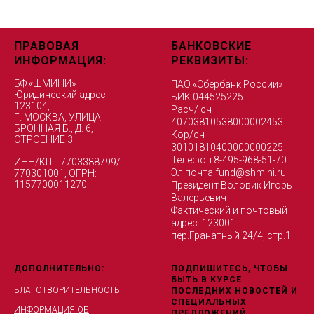
ПРАВОВАЯ
БАНКОВСКИЕ
ИНФОРМАЦИЯ:
РЕКВИЗИТЫ:
БФ «ШМИНИ»
ПАО «Сбербанк России»
Юридический адрес:
БИК 044525225
123104,
Расч/ сч
Г. МОСКВА, УЛИЦА
40703810538000002453
БРОННАЯ Б., Д. 6,
Кор/сч
СТРОЕНИЕ 3
30101810400000000225
Телефон 8-495-968-51-70
ИНН/КПП 7703388799/
Эл.почта
fund@shmini.ru
770301001, ОГРН:
1157700011270
Президент Воловик Игорь
Валерьевич
Фактический и почтовый
адрес: 123001
пер.Гранатный 24/4, стр.1
ДОПОЛНИТЕЛЬНО:
ПОДПИШИТЕСЬ, ЧТОБЫ
БЫТЬ В КУРСЕ
БЛАГОТВОРИТЕЛЬНОСТЬ
ПОСЛЕДНИХ НОВОСТЕЙ И
СПЕЦИАЛЬНЫХ
ИНФОРМАЦИЯ ОБ
ПРЕДЛОЖЕНИЙ