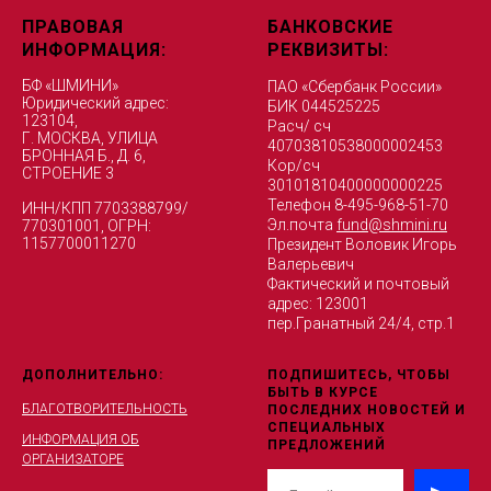
ПРАВОВАЯ
БАНКОВСКИЕ
ИНФОРМАЦИЯ:
РЕКВИЗИТЫ:
БФ «ШМИНИ»
ПАО «Сбербанк России»
Юридический адрес:
БИК 044525225
123104,
Расч/ сч
Г. МОСКВА, УЛИЦА
40703810538000002453
БРОННАЯ Б., Д. 6,
Кор/сч
СТРОЕНИЕ 3
30101810400000000225
Телефон 8-495-968-51-70
ИНН/КПП 7703388799/
Эл.почта
fund@shmini.ru
770301001, ОГРН:
1157700011270
Президент Воловик Игорь
Валерьевич
Фактический и почтовый
адрес: 123001
пер.Гранатный 24/4, стр.1
ДОПОЛНИТЕЛЬНО:
ПОДПИШИТЕСЬ, ЧТОБЫ
БЫТЬ В КУРСЕ
БЛАГОТВОРИТЕЛЬНОСТЬ
ПОСЛЕДНИХ НОВОСТЕЙ И
СПЕЦИАЛЬНЫХ
ИНФОРМАЦИЯ ОБ
ПРЕДЛОЖЕНИЙ
ОРГАНИЗАТОРЕ