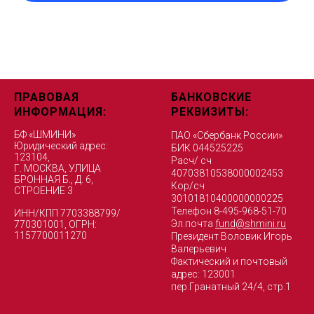
ПРАВОВАЯ
БАНКОВСКИЕ
ИНФОРМАЦИЯ:
РЕКВИЗИТЫ:
БФ «ШМИНИ»
ПАО «Сбербанк России»
Юридический адрес:
БИК 044525225
123104,
Расч/ сч
Г. МОСКВА, УЛИЦА
40703810538000002453
БРОННАЯ Б., Д. 6,
Кор/сч
СТРОЕНИЕ 3
30101810400000000225
Телефон 8-495-968-51-70
ИНН/КПП 7703388799/
Эл.почта
fund@shmini.ru
770301001, ОГРН:
1157700011270
Президент Воловик Игорь
Валерьевич
Фактический и почтовый
адрес: 123001
пер.Гранатный 24/4, стр.1