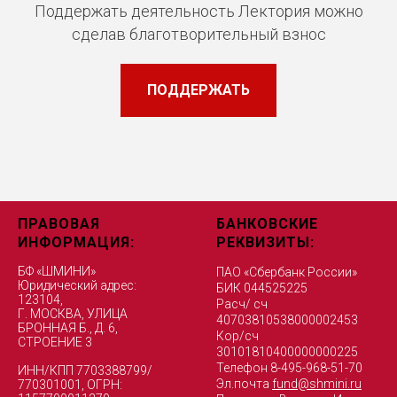
Поддержать деятельность Лектория можно
сделав благотворительный взнос
ПОДДЕРЖАТЬ
ПРАВОВАЯ
БАНКОВСКИЕ
ИНФОРМАЦИЯ:
РЕКВИЗИТЫ:
БФ «ШМИНИ»
ПАО «Сбербанк России»
Юридический адрес:
БИК 044525225
123104,
Расч/ сч
Г. МОСКВА, УЛИЦА
40703810538000002453
БРОННАЯ Б., Д. 6,
Кор/сч
СТРОЕНИЕ 3
30101810400000000225
Телефон 8-495-968-51-70
ИНН/КПП 7703388799/
Эл.почта
fund@shmini.ru
770301001, ОГРН: