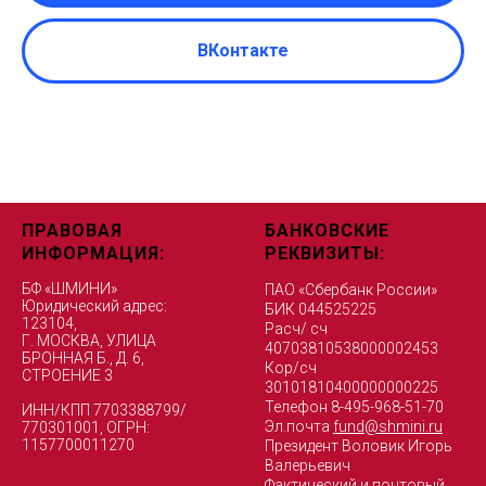
ВКонтакте
ПРАВОВАЯ
БАНКОВСКИЕ
ИНФОРМАЦИЯ:
РЕКВИЗИТЫ:
БФ «ШМИНИ»
ПАО «Сбербанк России»
Юридический адрес:
БИК 044525225
123104,
Расч/ сч
Г. МОСКВА, УЛИЦА
40703810538000002453
БРОННАЯ Б., Д. 6,
Кор/сч
СТРОЕНИЕ 3
30101810400000000225
Телефон 8-495-968-51-70
ИНН/КПП 7703388799/
Эл.почта
fund@shmini.ru
770301001, ОГРН:
1157700011270
Президент Воловик Игорь
Валерьевич
Фактический и почтовый