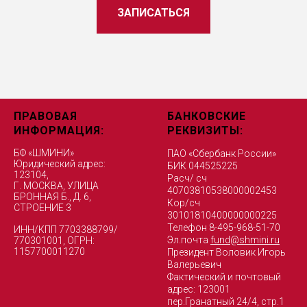
ЗАПИСАТЬСЯ
ПРАВОВАЯ
БАНКОВСКИЕ
ИНФОРМАЦИЯ:
РЕКВИЗИТЫ:
БФ «ШМИНИ»
ПАО «Сбербанк России»
Юридический адрес:
БИК 044525225
123104,
Расч/ сч
Г. МОСКВА, УЛИЦА
40703810538000002453
БРОННАЯ Б., Д. 6,
Кор/сч
СТРОЕНИЕ 3
30101810400000000225
Телефон 8-495-968-51-70
ИНН/КПП 7703388799/
Эл.почта
fund@shmini.ru
770301001, ОГРН:
1157700011270
Президент Воловик Игорь
Валерьевич
Фактический и почтовый
адрес: 123001
пер.Гранатный 24/4, стр.1