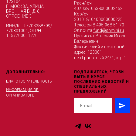
123104,
Расч/ сч
Г. МОСКВА, УЛИЦА
40703810538000002453
БРОННАЯ Б., Д. 6,
Кор/сч
СТРОЕНИЕ 3
30101810400000000225
Телефон 8-495-968-51-70
ИНН/КПП 7703388799/
Эл.почта
fund@shmini.ru
770301001, ОГРН:
1157700011270
Президент Воловик Игорь
Валерьевич
Фактический и почтовый
адрес: 123001
пер.Гранатный 24/4, стр.1
ДОПОЛНИТЕЛЬНО:
ПОДПИШИТЕСЬ, ЧТОБЫ
БЫТЬ В КУРСЕ
БЛАГОТВОРИТЕЛЬНОСТЬ
ПОСЛЕДНИХ НОВОСТЕЙ И
СПЕЦИАЛЬНЫХ
ИНФОРМАЦИЯ ОБ
ПРЕДЛОЖЕНИЙ
ОРГАНИЗАТОРЕ