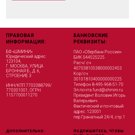
ПРАВОВАЯ
БАНКОВСКИЕ
ИНФОРМАЦИЯ:
РЕКВИЗИТЫ:
БФ «ШМИНИ»
ПАО «Сбербанк России»
Юридический адрес:
БИК 044525225
123104,
Расч/ сч
Г. МОСКВА, УЛИЦА
40703810538000002453
БРОННАЯ Б., Д. 6,
Кор/сч
СТРОЕНИЕ 3
30101810400000000225
Телефон 8-495-968-51-70
ИНН/КПП 7703388799/
Эл.почта
fund@shmini.ru
770301001, ОГРН:
1157700011270
Президент Воловик Игорь
Валерьевич
Фактический и почтовый
адрес: 123001
пер.Гранатный 24/4, стр.1
ДОПОЛНИТЕЛЬНО:
ПОДПИШИТЕСЬ, ЧТОБЫ