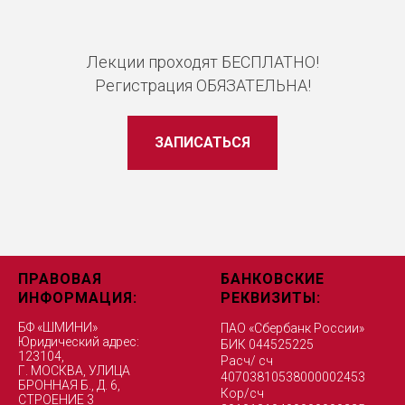
Лекции проходят БЕСПЛАТНО!
Регистрация ОБЯЗАТЕЛЬНА!
ЗАПИСАТЬСЯ
ПРАВОВАЯ
БАНКОВСКИЕ
ИНФОРМАЦИЯ:
РЕКВИЗИТЫ:
БФ «ШМИНИ»
ПАО «Сбербанк России»
Юридический адрес:
БИК 044525225
123104,
Расч/ сч
Г. МОСКВА, УЛИЦА
40703810538000002453
БРОННАЯ Б., Д. 6,
Кор/сч
СТРОЕНИЕ 3