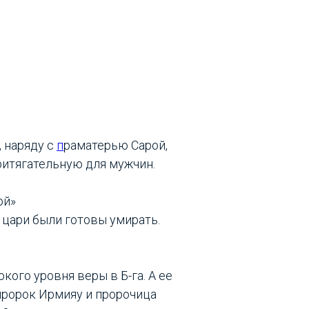
 наряду с
п
раматерью Сарой,
ритягательную для мужчин.
ой»
й цари были готовы умирать.
ого уровня веры в Б-га. А ее
пророк Ирмияу и пророчица