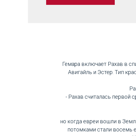
Гемара включает Рахав в сп
Авигайль и Эстер. Тип кр
Ра
- Рахав считалась первой с
но когда евреи вошли в Земл
потомками стали восемь е