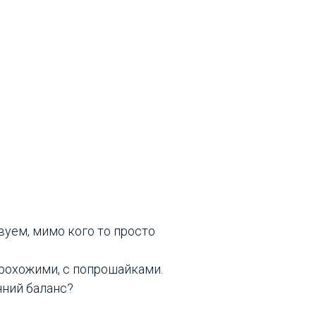
уем, мимо кого то просто
прохожими, с попрошайками.
нний баланс?