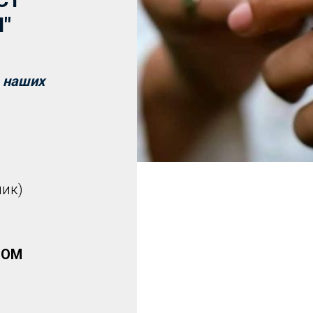
"
ь наших
ник)
НОМ