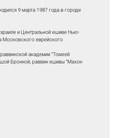
дился 9 марта 1987 года в городе
Израиле и Центральной ешиве Нью-
ка Московского еврейского
раввинской академии "Томхей
ьшой Бронной, раввин ешивы "Махон