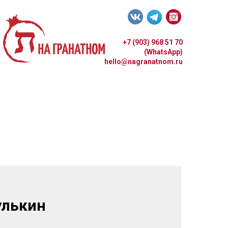
+7 (903) 968 51 70
(WhatsApp)
hello@nagranatnom.ru
улькин