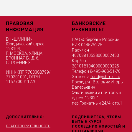
ПРАВОВАЯ
БАНКОВСКИЕ
ИНФОРМАЦИЯ:
РЕКВИЗИТЫ:
БФ «ШМИНИ»
ПАО «Сбербанк России»
Юридический адрес:
БИК 044525225
123104,
Расч/ сч
Г. МОСКВА, УЛИЦА
40703810538000002453
БРОННАЯ Б., Д. 6,
Кор/сч
СТРОЕНИЕ 3
30101810400000000225
Телефон 8-495-968-51-70
ИНН/КПП 7703388799/
Эл.почта
fund@shmini.ru
770301001, ОГРН:
1157700011270
Президент Воловик Игорь
Валерьевич
Фактический и почтовый
адрес: 123001
пер.Гранатный 24/4, стр.1
ДОПОЛНИТЕЛЬНО:
ПОДПИШИТЕСЬ, ЧТОБЫ
БЫТЬ В КУРСЕ
БЛАГОТВОРИТЕЛЬНОСТЬ
ПОСЛЕДНИХ НОВОСТЕЙ И
СПЕЦИАЛЬНЫХ