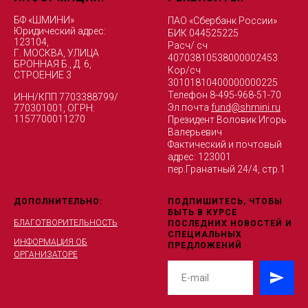
БФ «ШМИНИ»
ПАО «Сбербанк России»
Юридический адрес:
БИК 044525225
123104,
Расч/ сч
Г. МОСКВА, УЛИЦА
40703810538000002453
БРОННАЯ Б., Д. 6,
Кор/сч
СТРОЕНИЕ 3
30101810400000000225
Телефон 8-495-968-51-70
ИНН/КПП 7703388799/
Эл.почта
fund@shmini.ru
770301001, ОГРН:
1157700011270
Президент Воловик Игорь
Валерьевич
Фактический и почтовый
адрес: 123001
пер.Гранатный 24/4, стр.1
ДОПОЛНИТЕЛЬНО:
ПОДПИШИТЕСЬ, ЧТОБЫ
БЫТЬ В КУРСЕ
БЛАГОТВОРИТЕЛЬНОСТЬ
ПОСЛЕДНИХ НОВОСТЕЙ И
СПЕЦИАЛЬНЫХ
ИНФОРМАЦИЯ ОБ
ПРЕДЛОЖЕНИЙ
ОРГАНИЗАТОРЕ