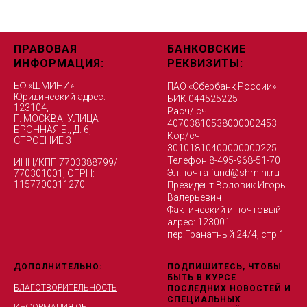
ПРАВОВАЯ
БАНКОВСКИЕ
ИНФОРМАЦИЯ:
РЕКВИЗИТЫ:
БФ «ШМИНИ»
ПАО «Сбербанк России»
Юридический адрес:
БИК 044525225
123104,
Расч/ сч
Г. МОСКВА, УЛИЦА
40703810538000002453
БРОННАЯ Б., Д. 6,
Кор/сч
СТРОЕНИЕ 3
30101810400000000225
Телефон 8-495-968-51-70
ИНН/КПП 7703388799/
Эл.почта
fund@shmini.ru
770301001, ОГРН:
1157700011270
Президент Воловик Игорь
Валерьевич
Фактический и почтовый
адрес: 123001
пер.Гранатный 24/4, стр.1
ДОПОЛНИТЕЛЬНО:
ПОДПИШИТЕСЬ, ЧТОБЫ
БЫТЬ В КУРСЕ
БЛАГОТВОРИТЕЛЬНОСТЬ
ПОСЛЕДНИХ НОВОСТЕЙ И
СПЕЦИАЛЬНЫХ
ИНФОРМАЦИЯ ОБ